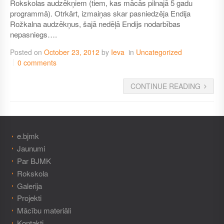
Rokskolas audzēkņiem (tiem, kas mācās pilnajā 5 gadu
programmā). Otrkārt, izmaiņas skar pasniedzēja Endija
Rožkalna audzēkņus, šajā nedēļā Endijs nodarbības
nepasniegs….
Posted on
October 23, 2012
by
Ieva
in
Uncategorized
0 comments
CONTINUE READING
e.bjmk
Jaunumi
Par BJMK
Rokskola
Galerija
Projekti
Mācību materiāli
Kontakti