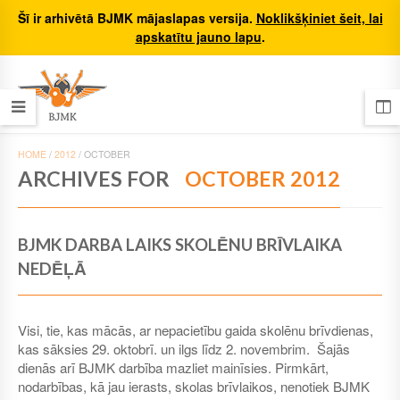
Šī ir arhivētā BJMK mājaslapas versija.
Noklikšķiniet šeit, lai
apskatītu jauno lapu
.
HOME
/
2012
/
OCTOBER
ARCHIVES FOR
OCTOBER 2012
BJMK DARBA LAIKS SKOLĒNU BRĪVLAIKA
NEDĒĻĀ
Visi, tie, kas mācās, ar nepacietību gaida skolēnu brīvdienas,
kas sāksies 29. oktobrī. un ilgs līdz 2. novembrim. Šajās
dienās arī BJMK darbība mazliet mainīsies. Pirmkārt,
nodarbības, kā jau ierasts, skolas brīvlaikos, nenotiek BJMK