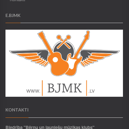
E.BJMK
KONTAKTI
Biedrība "Bērnu un jauniešu mūzikas klubs"