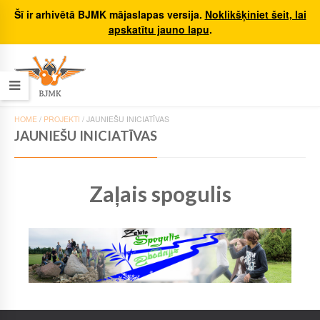
Šī ir arhivētā BJMK mājaslapas versija.
Noklikšķiniet šeit, lai
apskatītu jauno lapu
.
HOME
/
PROJEKTI
/
JAUNIEŠU INICIATĪVAS
JAUNIEŠU INICIATĪVAS
Zaļais spogulis