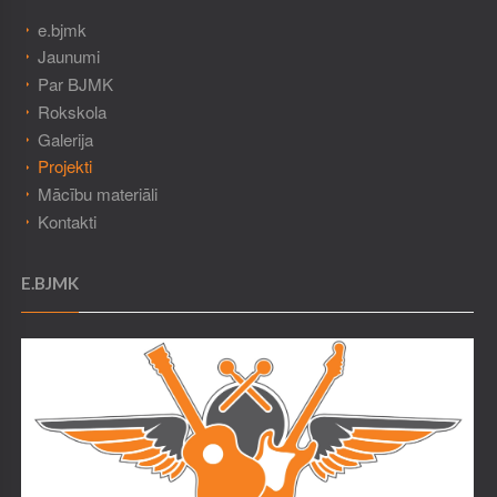
e.bjmk
Jaunumi
Par BJMK
Rokskola
Galerija
Projekti
Mācību materiāli
Kontakti
E.BJMK