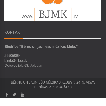
KONTAKTI
Biedrība "Bērnu un jauniešu mūzikas klubs"
29505899
bjmk@inbox.lv
Dobeles iela 68, Jelgava
BĒRNU UN JAUNIEŠU MŪZIKAS KLUBS © 2015. VISAS
TIESĪBAS AIZSARGĀTAS.