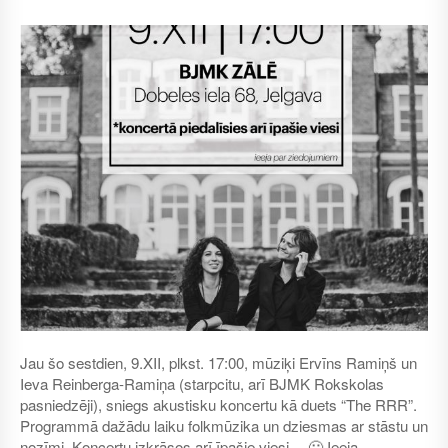
Jau šo sestdien, 9.XII, plkst. 17:00, mūziķi Ervīns Ramiņš un
Ieva Reinberga-Ramiņa (starpcitu, arī BJMK Rokskolas
pasniedzēji), sniegs akustisku koncertu kā duets “The RRR”.
Programmā dažādu laiku folkmūzika un dziesmas ar stāstu un
nozīmi. Koncertu izkrāsos arī īpašie viesi… 🙂 Ieeja