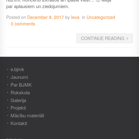
par aplausiem un ziedojumiem.
Posted on
December 8, 2017
by
Ieva
in
Uncategorized
0 comments
CONTINUE READING
e.bjmk
Jaunumi
Par BJMK
Rokskola
Galerija
Projekti
Mācību materiāli
Kontakti