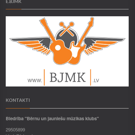
E.BJMK
KONTAKTI
Biedrība "Bērnu un jauniešu mūzikas klubs"
29505899