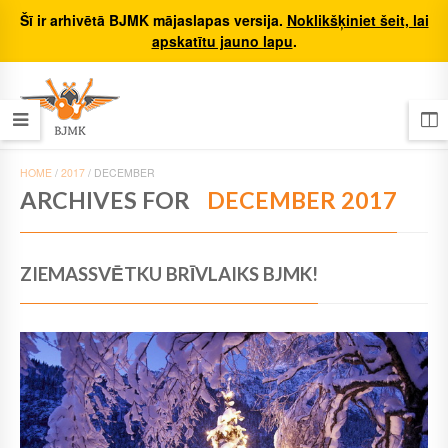
Šī ir arhivētā BJMK mājaslapas versija.
Noklikšķiniet šeit, lai
apskatītu jauno lapu
.
HOME
/
2017
/
DECEMBER
ARCHIVES FOR
DECEMBER 2017
ZIEMASSVĒTKU BRĪVLAIKS BJMK!