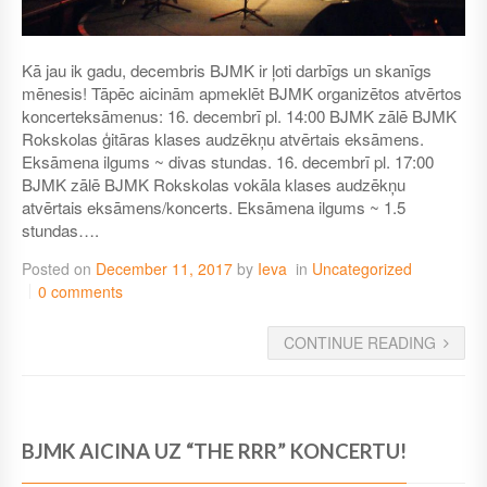
Kā jau ik gadu, decembris BJMK ir ļoti darbīgs un skanīgs
mēnesis! Tāpēc aicinām apmeklēt BJMK organizētos atvērtos
koncerteksāmenus: 16. decembrī pl. 14:00 BJMK zālē BJMK
Rokskolas ģitāras klases audzēkņu atvērtais eksāmens.
Eksāmena ilgums ~ divas stundas. 16. decembrī pl. 17:00
BJMK zālē BJMK Rokskolas vokāla klases audzēkņu
atvērtais eksāmens/koncerts. Eksāmena ilgums ~ 1.5
stundas….
Posted on
December 11, 2017
by
Ieva
in
Uncategorized
0 comments
CONTINUE READING
BJMK AICINA UZ “THE RRR” KONCERTU!