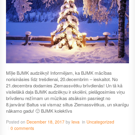
Mīļie BJMK audzēkņi! Informējam, ka BJMK mācības
norisināsies līdz trešdienai, 20.decembrim – ieskaitot. No
21.decembra dodamies Ziemassvētku brīvdienās! Un tā kā
vislielākā daļa BJMK audzēkņu ir skolēni, pielāgosimies viņu
brīvdienu režīmam un mūzikas atsāksim pasniegt no
8.janvāra! Baltus vai vismaz siltus Ziemassvētkus, un skanīgu
nākamo gadu! 🙂 BJMK kolektīvs
Posted on
December 18, 2017
by
Ieva
in
Uncategorized
0 comments