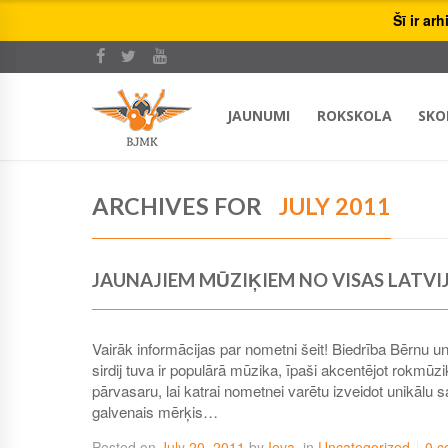
Šī ir ar
JAUNUMI
ROKSKOLA
SKO
ARCHIVES FOR
JULY 2011
JAUNAJIEM MŪZIĶIEM NO VISAS LATVI
Vairāk informācijas par nometni šeit! Biedrība Bērnu
sirdij tuva ir populārā mūzika, īpaši akcentējot rokm
pārvasaru, lai katrai nometnei varētu izveidot unikāl
galvenais mērķis…
Posted on
July 20, 2011
by
Ieva
in
Uncategorized
0 c