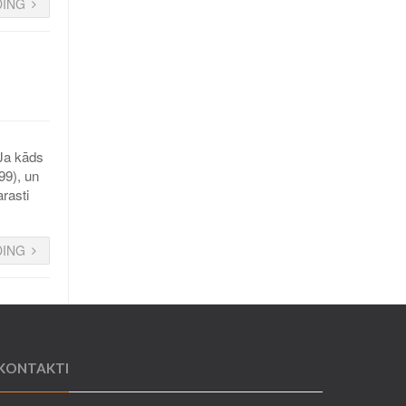
DING
 Ja kāds
99), un
rasti
DING
KONTAKTI