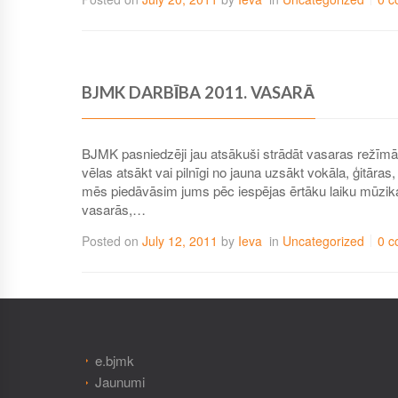
BJMK DARBĪBA 2011. VASARĀ
BJMK pasniedzēji jau atsākuši strādāt vasaras režīmā 
vēlas atsākt vai pilnīgi no jauna uzsākt vokāla, ģitāra
mēs piedāvāsim jums pēc iespējas ērtāku laiku mūzi
vasarās,…
Posted on
July 12, 2011
by
Ieva
in
Uncategorized
0 c
e.bjmk
Jaunumi