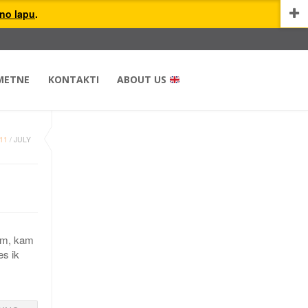
uno lapu
.
METNE
KONTAKTI
ABOUT US
11
/
JULY
iem, kam
es ik