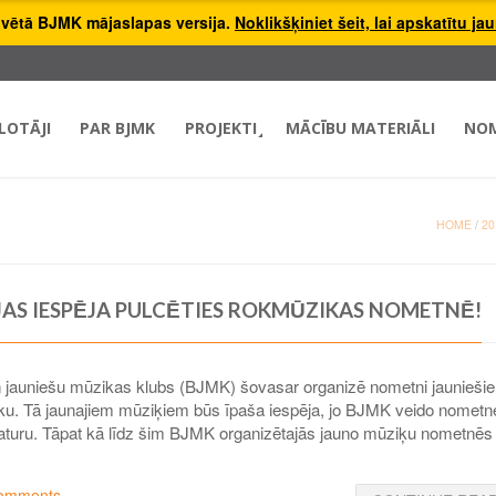
hivētā BJMK mājaslapas versija.
Noklikšķiniet šeit, lai apskatītu ja
LOTĀJI
PAR BJMK
PROJEKTI
MĀCĪBU MATERIĀLI
NO
HOME
/
20
JAS IESPĒJA PULCĒTIES ROKMŪZIKAS NOMETNĒ!
 un jauniešu mūzikas klubs (BJMK) šovasar organizē nometni jaunieš
ūziku. Tā jaunajiem mūziķiem būs īpaša iespēja, jo BJMK veido nometn
u saturu. Tāpat kā līdz šim BJMK organizētajās jauno mūziķu nometnēs
omments