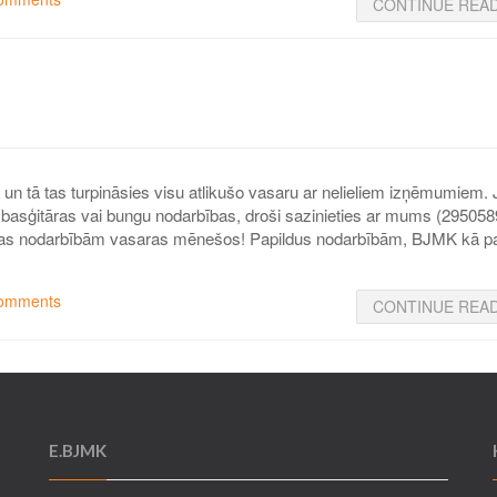
CONTINUE REA
un tā tas turpināsies visu atlikušo vasaru ar nelieliem izņēmumiem.
s, basģitāras vai bungu nodarbības, droši sazinieties ar mums (295058
kas nodarbībām vasaras mēnešos! Papildus nodarbībām, BJMK kā pa
omments
CONTINUE REA
E.BJMK