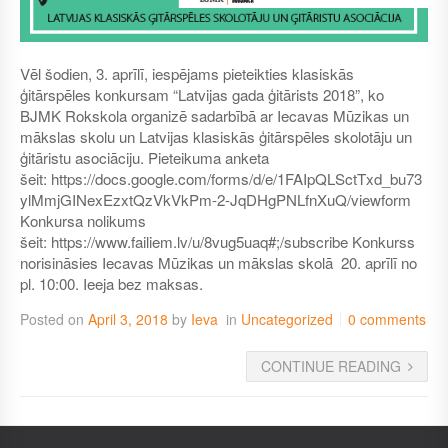
Vēl šodien, 3. aprīlī, iespējams pieteikties klasiskās
ģitārspēles konkursam “Latvijas gada ģitārists 2018”, ko
BJMK Rokskola organizē sadarbībā ar Iecavas Mūzikas un
mākslas skolu un Latvijas klasiskās ģitārspēles skolotāju un
ģitāristu asociāciju. Pieteikuma anketa
šeit: https://docs.google.com/forms/d/e/1FAIpQLSctTxd_bu73
ylMmjGINexEzxtQzVkVkPm-2-JqDHgPNLfnXuQ/viewform
Konkursa nolikums
šeit: https://www.failiem.lv/u/8vug5uaq#;/subscribe Konkurss
norisināsies Iecavas Mūzikas un mākslas skolā 20. aprīlī no
pl. 10:00. Ieeja bez maksas.
Posted on
April 3, 2018
by
Ieva
in
Uncategorized
0 comments
CONTINUE READING