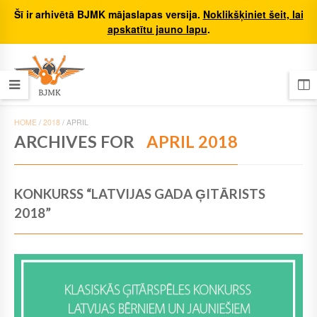
Šī ir arhivētā BJMK mājaslapas versija.
Noklikšķiniet šeit, lai
apskatītu jauno lapu
.
HOME
/
2018
/
APRIL
ARCHIVES FOR
APRIL 2018
KONKURSS “LATVIJAS GADA ĢITĀRISTS
2018”