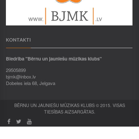
KONTAKTI
Biedrība "Bērnu un jauniešu mūzikas klubs"
29505899
bjmk@inbox.lv
Dobeles iela 68, Jelgava
BĒRNU UN JAUNIEŠU MŪZIKAS KLUBS © 2015. VISAS
TIESĪBAS AIZSARGĀTAS.