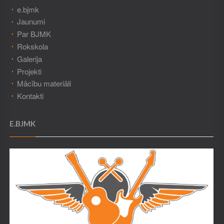
e.bjmk
Jaunumi
Par BJMK
Rokskola
Galerija
Projekti
Mācību materiāli
Kontakti
E.BJMK