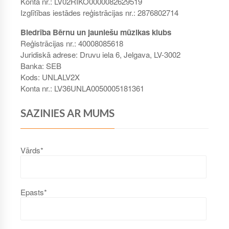
Konta nr.: LV02RIKO0000082629519
Izglītības iestādes reģistrācijas nr.: 2876802714
Biedrība Bērnu un jauniešu mūzikas klubs
Reģistrācijas nr.: 40008085618
Juridiskā adrese: Druvu iela 6, Jelgava, LV-3002
Banka: SEB
Kods: UNLALV2X
Konta nr.: LV36UNLA0050005181361
SAZINIES AR MUMS
Vārds*
Epasts*