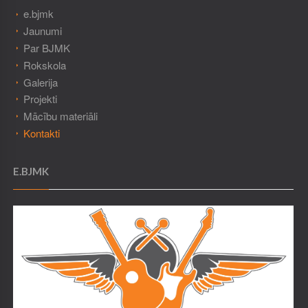
e.bjmk
Jaunumi
Par BJMK
Rokskola
Galerija
Projekti
Mācību materiāli
Kontakti
E.BJMK