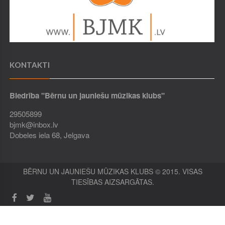
KONTAKTI
Biedrība "Bērnu un jauniešu mūzikas klubs"
29505899
bjmk@inbox.lv
Dobeles iela 68, Jelgava
BĒRNU UN JAUNIEŠU MŪZIKAS KLUBS © 2015. VISAS
TIESĪBAS AIZSARGĀTAS.