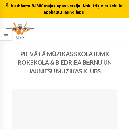
Šī ir arhivētā BJMK mājaslapas versija.
Noklikšķiniet šeit, lai
apskatītu jauno lapu
.
PRIVĀTĀ MŪZIKAS SKOLA BJMK
ROKSKOLA & BIEDRĪBA BĒRNU UN
JAUNIEŠU MŪZIKAS KLUBS