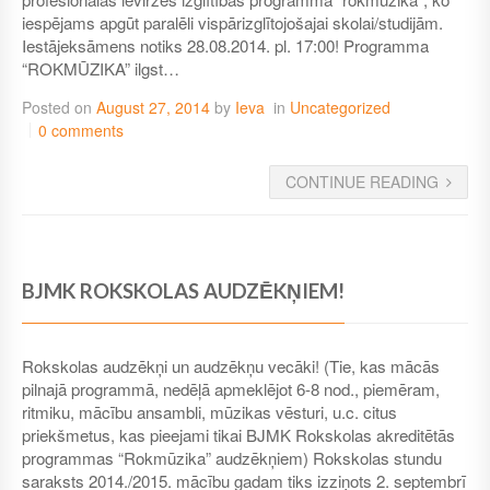
iespējams apgūt paralēli vispārizglītojošajai skolai/studijām.
Iestājeksāmens notiks 28.08.2014. pl. 17:00! Programma
“ROKMŪZIKA” ilgst…
Posted on
August 27, 2014
by
Ieva
in
Uncategorized
0 comments
CONTINUE READING
BJMK ROKSKOLAS AUDZĒKŅIEM!
Rokskolas audzēkņi un audzēkņu vecāki! (Tie, kas mācās
pilnajā programmā, nedēļā apmeklējot 6-8 nod., piemēram,
ritmiku, mācību ansambli, mūzikas vēsturi, u.c. citus
priekšmetus, kas pieejami tikai BJMK Rokskolas akreditētās
programmas “Rokmūzika” audzēkņiem) Rokskolas stundu
saraksts 2014./2015. mācību gadam tiks izziņots 2. septembrī