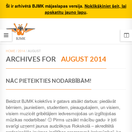
Šī ir arhivētā BJMK mājaslapas versija.
Noklikšķiniet šeit, lai
apskatītu jauno lapu
.
HOME
/
2014
/
AUGUST
ARCHIVES FOR
AUGUST 2014
NĀC PIETEIKTIES NODARBĪBĀM!
Beidzot BJMK kolektīvs ir gatavs atsākt darbus: piedāvāt
bērniem, jauniešiem, studentiem, pieaugušajiem, un visiem,
visiem muzicēt gribētājiem iedvesmojošas un izglītojošas
mūzikas nodarbības! 🙂 Pirms uzsākt mācību gadu- ir ļoti
svarīgi uzņemt jaunus audzēkņus Rokskolā – akreditētā
profesionālās ievirzes izglītības programmā “rokmūzika”, ko