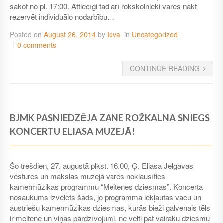
sākot no pl. 17:00. Attiecīgi tad arī rokskolnieki varēs nākt
rezervēt individuālo nodarbību…
Posted on
August 26, 2014
by
Ieva
in
Uncategorized
0 comments
CONTINUE READING
BJMK PASNIEDZĒJA ZANE ROŽKALNA SNIEGS
KONCERTU ELIASA MUZEJĀ!
Šo trešdien, 27. augustā plkst. 16.00, Ģ. Eliasa Jelgavas
vēstures un mākslas muzejā varēs noklausīties
kamermūzikas programmu “Meitenes dziesmas”. Koncerta
nosaukums izvēlēts šāds, jo programmā iekļautas vācu un
austriešu kamermūzikas dziesmas, kurās bieži galvenais tēls
ir meitene un viņas pārdzīvojumi, ne velti pat vairāku dziesmu