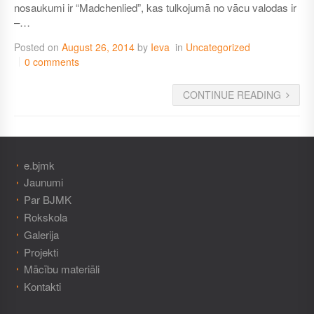
nosaukumi ir “Madchenlied”, kas tulkojumā no vācu valodas ir
–…
Posted on
August 26, 2014
by
Ieva
in
Uncategorized
0 comments
CONTINUE READING
e.bjmk
Jaunumi
Par BJMK
Rokskola
Galerija
Projekti
Mācību materiāli
Kontakti