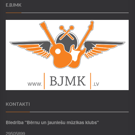
E.BJMK
KONTAKTI
Biedrība "Bērnu un jauniešu mūzikas klubs"
29505899