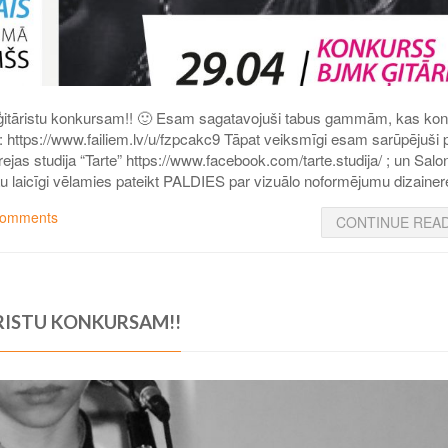
ģitāristu konkursam!! 🙂 Esam sagatavojuši tabus gammām, kas ko
: https://www.failiem.lv/u/fzpcakc9 Tāpat veiksmīgi esam sarūpējuši 
jas studija “Tarte” https://www.facebook.com/tarte.studija/ ; un Salo
au laicīgi vēlamies pateikt PALDIES par vizuālo noformējumu dizaine
comments
CONTINUE REA
ĀRISTU KONKURSAM!!