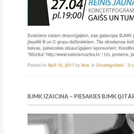
Sveiciens visiem drosmīgajiem, kas gatavojas BJMK 
jāspēlē B un C grupu dalībniekiem. Tās atrodamas šeit
balvas, pateicoties atsaucīgajiem sponsoriem: Konditore
“Mūzika” http://www.salonsmuzika.lv/ ! Un, protams, j
Posted on
April 10, 2017
by
Ieva
in
Uncategorized
0 
BJMK IZAICINA – PIESAKIES BJMK ĢIT