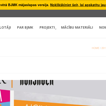
hivētā BJMK mājaslapas versija.
Noklikšķiniet šeit, lai apskatītu ja
LOTĀJI
PAR BJMK
PROJEKTI
MĀCĪBU MATERIĀLI
NO
HOME
/
201