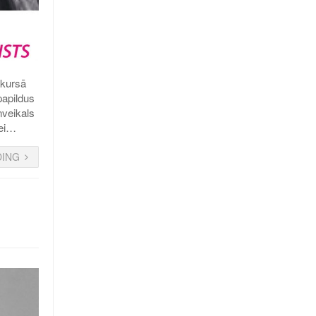
nkursā
papildus
nveikals
rei…
DING