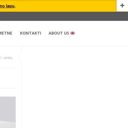
uno lapu
.
METNE
KONTAKTI
ABOUT US
7
/
APRIL