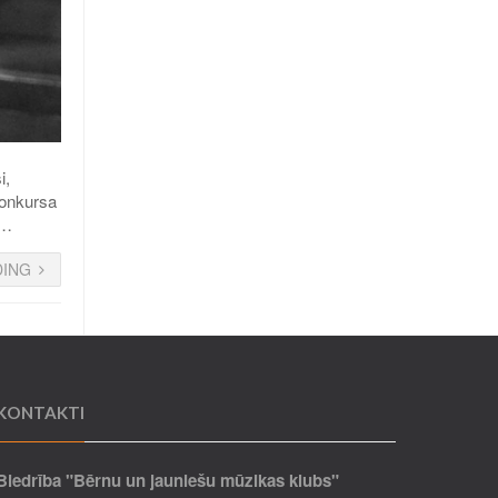
i,
konkursa
,…
DING
KONTAKTI
Biedrība "Bērnu un jauniešu mūzikas klubs"