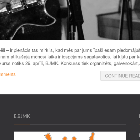
ēli – ir pienācis tas mirklis, kad mēs par jums īpaši esam piedomājuš
nam atlikušajā mēnesī laika ir iespējams sagatavoties, lai kļūtu par 
kurss notiks 29. aprīlī, BJMK. Konkurss tiek organizēts, galvenokārt
omments
CONTINUE REA
E.BJMK