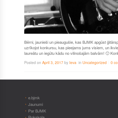
Bērni, jaunieši un pieaugušie, kas BJMK apgūst ģitārsp
uzrīkojot konkursu, kas pieejams jums visiem, un ikvie
laureātu un iegūtu kādu no vilinošajām balvām! 🙂 Kon
Posted on
April 3, 2017
by
Ieva
in
Uncategorized
0 c
e.bjmk
Jaunumi
Par BJMK
Rokskola