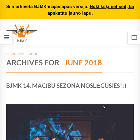
Šī ir arhivētā BJMK mājaslapas versija.
Noklikšķiniet šeit, lai
apskatītu jauno lapu
.
HOME
/
2018
/
JUNE
ARCHIVES FOR
JUNE 2018
BJMK 14. MĀCĪBU SEZONA NOSLĒGUSIES! :)