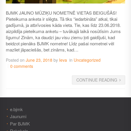
BJMK JAUNO MŪZIĶU NOMETNĒ VIETAS BEIGUŠĀS!
Pieteikuma anketa ir slēgta. Tā tiks “iedarbināta” atkal, tikai
gadījumā, ja atbrīvosies kāda vieta. Tie, kas līdz 23.06.2018.
aizpildīja pieteikuma anketu – tuvākajā laikā nosūtīsim Jums
līgumu! Zinām, ka daudzi jau visu ziemu ļoti gaidījuši, kad
beidzot pienāks BJMK nometne! Līdz pašai nometnei vēl
mazliet jāpaciešās, bet zināms, kad…
Posted on
June 23, 2018
by
Ieva
in
Uncategorized
0 comments
CONTINUE READING
e.bjmk
Jaunumi
Par BJMK
Rokskola