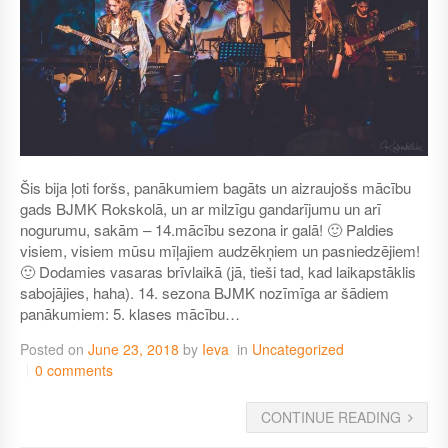
Šis bija ļoti foršs, panākumiem bagāts un aizraujošs mācību
gads BJMK Rokskolā, un ar milzīgu gandarījumu un arī
nogurumu, sakām – 14.mācību sezona ir galā! 🙂 Paldies
visiem, visiem mūsu mīļajiem audzēkņiem un pasniedzējiem!
🙂 Dodamies vasaras brīvlaikā (jā, tieši tad, kad laikapstāklis
sabojājies, haha). 14. sezona BJMK nozīmīga ar šādiem
panākumiem: 5. klases mācību…
Posted on
June 23, 2018
by
Ieva
in
Uncategorized
0 comments
CONTINUE READING