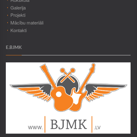
Galerija
Projekti
Mācību materiāli
Kontakti
E.BJMK