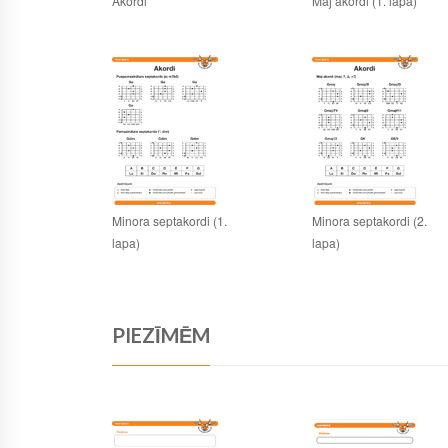
Akordi
Maj akordi (1. lapa)
Minora septakordi (1.
Minora septakordi (2.
lapa)
lapa)
PIEZĪMĒM