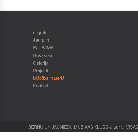
e.bjmk
Jaunumi
Par BJMK
Rokskola
Galerija
Projekti
Mācību materiāli
Kontakti
BĒRNU UN JAUNIEŠU MŪZIKAS KLUBS © 2015. VISAS