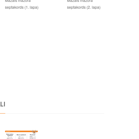
Mazais mažora
Mazais mažora
septakords (1. lapa)
septakords (2. lapa)
LI