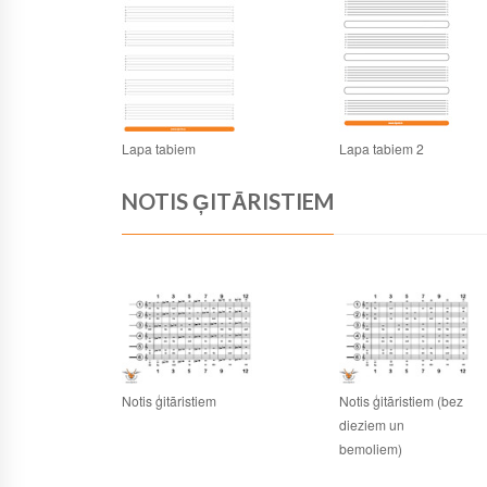
Lapa tabiem
Lapa tabiem 2
NOTIS ĢITĀRISTIEM
Notis ģitāristiem
Notis ģitāristiem (bez
dieziem un
bemoliem)