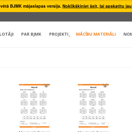
hivētā BJMK mājaslapas versija.
Noklikšķiniet šeit, lai apskatītu ja
LOTĀJI
PAR BJMK
PROJEKTI
MĀCĪBU MATERIĀLI
NO