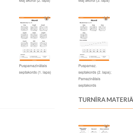
Maj akordi (2. lapa)
Maj akordi (3. lapa)
Puspamazinātais
Puspamaz.
septakords (1. lapa)
septakords (2. lapa);
Pamazinātais
septakords
TURNĪRA MATERIĀ