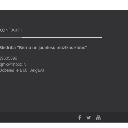
KONTAKTI
Biedrība "Bērnu un jauniešu mūzikas klubs"
29505899
bjmk@inbox.lv
Dobeles iela 68, Jelgava