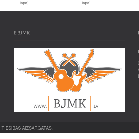
lapa)
lapa)
E.BJMK
 TIESĪBAS AIZSARGĀTAS.