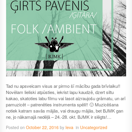
Tad nu apsveicam visus ar pirmo šī mācību gada brīvlaiku!!
Novēlam lieliski atpūsties, iekrist lapu kaudzē, dzert siltu
kakao, skatoties labu filmu vai lasot aizraujošu grāmatu, un arī
pamuzicēt – patrenēties instrumenta spēli!! 🙂 Muzicēšana
notiek katram savās mājās, vai draugu mājās, bet BJMK gan
ne, jo nākamajā nedēļā – 24.-28. okt. BJMK ir slēgts!…
Posted on
October 22, 2016
by
Ieva
in
Uncategorized