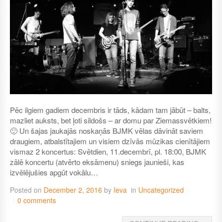
Pēc ilgiem gadiem decembris ir tāds, kādam tam jābūt – balts,
mazliet auksts, bet ļoti sildošs – ar domu par Ziemassvētkiem!
🙂 Un šajas jaukajās noskaņās BJMK vēlas dāvināt saviem
draugiem, atbalstītajiem un visiem dzīvās mūzikas cienītājiem
vismaz 2 koncertus: Svētdien, 11.decembrī, pl. 18:00, BJMK
zālē koncertu (atvērto eksāmenu) sniegs jaunieši, kas
izvēlējušies apgūt vokālu…
Posted on
December 2, 2016
by
Ieva
in
Uncategorized
0 comments