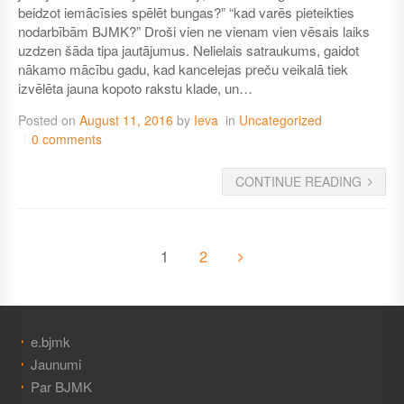
beidzot iemācīsies spēlēt bungas?” “kad varēs pieteikties
nodarbībām BJMK?” Droši vien ne vienam vien vēsais laiks
uzdzen šāda tipa jautājumus. Nelielais satraukums, gaidot
nākamo mācību gadu, kad kancelejas preču veikalā tiek
izvēlēta jauna kopoto rakstu klade, un…
Posted on
August 11, 2016
by
Ieva
in
Uncategorized
0 comments
CONTINUE READING
1
2
e.bjmk
Jaunumi
Par BJMK