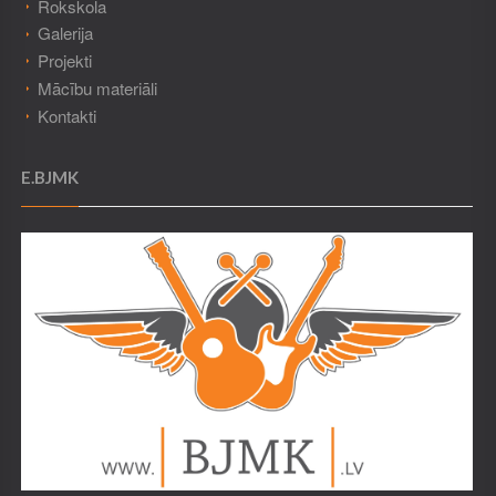
Rokskola
Galerija
Projekti
Mācību materiāli
Kontakti
E.BJMK