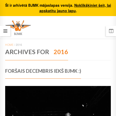
Šī ir arhivētā BJMK mājaslapas versija.
Noklikšķiniet šeit, lai
apskatītu jauno lapu
.
HOME
/
2016
ARCHIVES FOR
2016
FORŠAIS DECEMBRIS IEKŠ BJMK :)