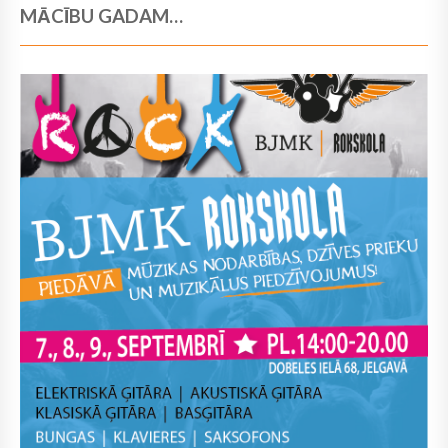
MĀCĪBU GADAM…