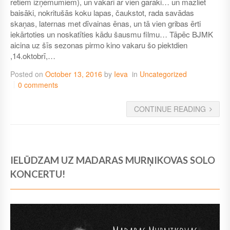
retiem izņēmumiem), un vakari ar vien garāki… un mazliet
baisāki, nokritušās koku lapas, čaukstot, rada savādas
skaņas, laternas met dīvainas ēnas, un tā vien gribas ērti
iekārtoties un noskatīties kādu šausmu filmu… Tāpēc BJMK
aicina uz šīs sezonas pirmo kino vakaru šo piektdien
,14.oktobrī,…
Posted on
October 13, 2016
by
Ieva
in
Uncategorized
0 comments
CONTINUE READING
IELŪDZAM UZ MADARAS MURŅIKOVAS SOLO
KONCERTU!