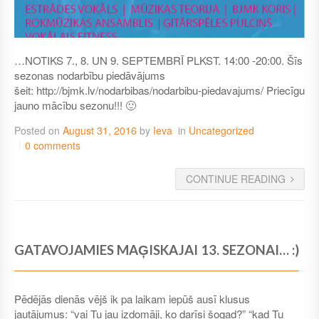
…NOTIKS 7., 8. UN 9. SEPTEMBRĪ PLKST. 14:00 -20:00. Šīs
sezonas nodarbību piedāvājums
šeit: http://bjmk.lv/nodarbibas/nodarbibu-piedavajums/ Priecīgu
jauno mācību sezonu!!! 🙂
Posted on
August 31, 2016
by
Ieva
in
Uncategorized
0 comments
CONTINUE READING
GATAVOJAMIES MAĢISKAJAI 13. SEZONAI… :)
Pēdējās dienās vējš ik pa laikam iepūš ausī klusus
jautājumus: “vai Tu jau izdomāji, ko darīsi šogad?” “kad Tu