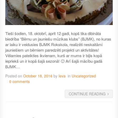
Tieši šodien, 18. oktobrī, aprit 12 gadi, kopš tika dibināta
biedrība “Bērnu un jauniešu mūzikas klubs” (BJMK), no kuras
ar laiku ir veidusies BJMK Rokskola, realizēti neskaitāmi
jauniešiem un bērniem paredzēti projekti un aktivitātes!
Vēlamies pateikties ikvienam, kurš ar mums ir bijis kopā
iepriekš un ir kopā šajā sezonā! 🙂 Arī šajā mācību gadā
BJMK…
Posted on
October 18, 2016
by
Ieva
in
Uncategorized
0 comments
CONTINUE READING