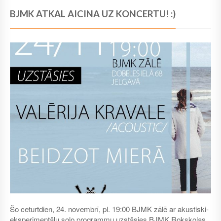
BJMK ATKAL AICINA UZ KONCERTU! :)
Šo ceturtdien, 24. novembrī, pl. 19:00 BJMK zālē ar akustiski-
eksperimentālu solo programmu uzstāsies BJMK Rokskolas