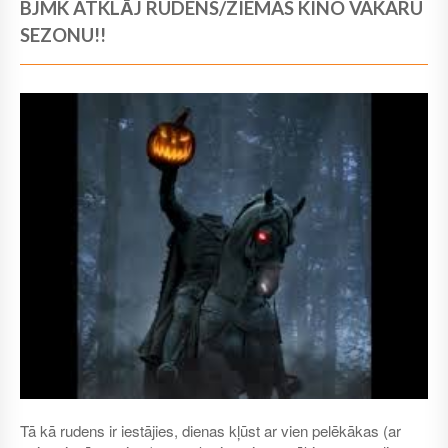
BJMK ATKLĀJ RUDENS/ZIEMAS KINO VAKARU
SEZONU!!
Tā kā rudens ir iestājies, dienas kļūst ar vien pelēkākas (ar