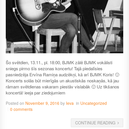
Šo svētdien, 13.11., pl. 18:00, BJMK zālē BJMK vokālisti
sniegs pirmo šīs sezonas koncertu! Tajā piedalīsies
pasniedzēja Ervīna Ramiņa audzēkņi, kā arī BJMK Koris! 🙂
Koncerts solās būt mierīgās un akustiskās noskaņās, kā jau
rāmam svētdienas vakaram piestāv vislabāk 🙂 Uz tikšanos
koncertā! ieeja par ziedojumiem
Posted on
November 9, 2016
by
Ieva
in
Uncategorized
0 comments
CONTINUE READING