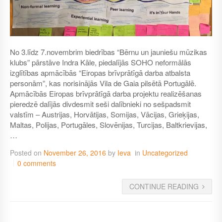
No 3.līdz 7.novembrim biedrības “Bērnu un jauniešu mūzikas
klubs” pārstāve Indra Kāle, piedalījās SOHO neformālās
izglītības apmācībās “Eiropas brīvprātīgā darba atbalsta
personām”, kas norisinājās Vila de Gaia pilsētā Portugālē.
Apmācībās Eiropas brīvprātīgā darba projektu realizēšanas
pieredzē dalījās divdesmit seši dalībnieki no sešpadsmit
valstīm – Austrijas, Horvātijas, Somijas, Vācijas, Grieķijas,
Maltas, Polijas, Portugāles, Slovēnijas, Turcijas, Baltkrievijas,
…
Posted on
November 26, 2016
by
Ieva
in
Uncategorized
0 comments
CONTINUE READING