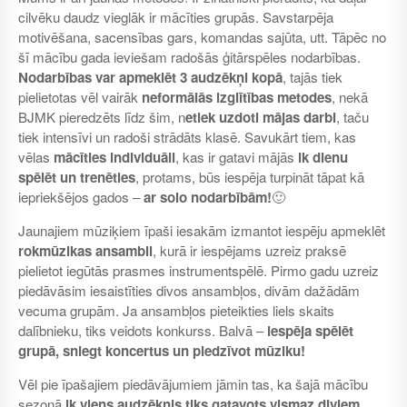
cilvēku daudz vieglāk ir mācīties grupās. Savstarpēja
motivēšana, sacensības gars, komandas sajūta, utt. Tāpēc no
šī mācību gada ieviešam radošās ģitārspēles nodarbības.
Nodarbības var apmeklēt 3 audzēkņi kopā
, tajās tiek
pielietotas vēl vairāk
neformālās izglītības metodes
, nekā
BJMK pieredzēts līdz šim, n
etiek uzdoti mājas darbi
, taču
tiek intensīvi un radoši strādāts klasē. Savukārt tiem, kas
vēlas
mācīties individuāli
, kas ir gatavi mājās
ik dienu
spēlēt un trenēties
, protams, būs iespēja turpināt tāpat kā
iepriekšējos gados –
ar solo nodarbībām!
🙂
Jaunajiem mūziķiem īpaši iesakām izmantot iespēju apmeklēt
rokmūzikas ansambli
, kurā ir iespējams uzreiz praksē
pielietot iegūtās prasmes instrumentspēlē. Pirmo gadu uzreiz
piedāvāsim iesaistīties divos ansambļos, divām dažādām
vecuma grupām. Ja ansambļos pieteikties liels skaits
dalībnieku, tiks veidots konkurss. Balvā –
iespēja spēlēt
grupā, sniegt koncertus un piedzīvot mūziku!
Vēl pie īpašajiem piedāvājumiem jāmin tas, ka šajā mācību
sezonā
ik viens audzēknis tiks gatavots vismaz diviem