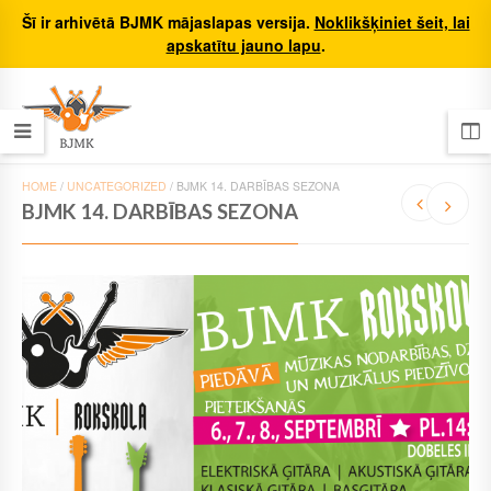
Šī ir arhivētā BJMK mājaslapas versija.
Noklikšķiniet šeit, lai
apskatītu jauno lapu
.
HOME
/
UNCATEGORIZED
/
BJMK 14. DARBĪBAS SEZONA
BJMK 14. DARBĪBAS SEZONA