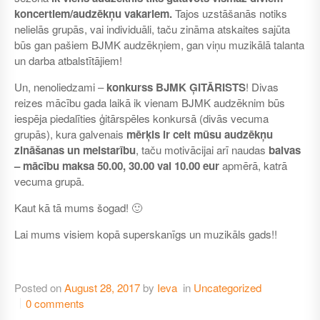
koncertiem/audzēkņu vakariem.
Tajos uzstāšanās notiks
nelielās grupās, vai individuāli, taču zināma atskaites sajūta
būs gan pašiem BJMK audzēkņiem, gan viņu muzikālā talanta
un darba atbalstītājiem!
Un, nenoliedzami –
konkurss BJMK ĢITĀRISTS
! Divas
reizes mācību gada laikā ik vienam BJMK audzēknim būs
iespēja piedalīties ģitārspēles konkursā (divās vecuma
grupās), kura galvenais
mērķis ir celt mūsu audzēkņu
zināšanas un meistarību
, taču motivācijai arī naudas
balvas
– mācību maksa 50.00, 30.00 vai 10.00 eur
apmērā, katrā
vecuma grupā.
Kaut kā tā mums šogad! 🙂
Lai mums visiem kopā superskanīgs un muzikāls gads!!
Posted on
August 28, 2017
by
Ieva
in
Uncategorized
0 comments