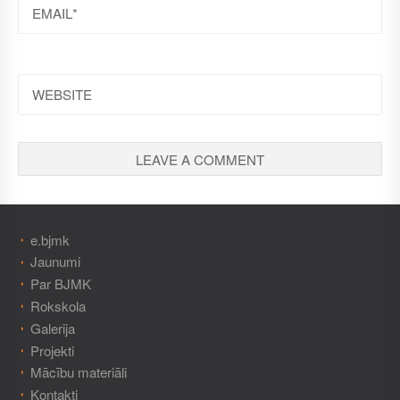
EMAIL
WEBSITE
e.bjmk
Jaunumi
Par BJMK
Rokskola
Galerija
Projekti
Mācību materiāli
Kontakti