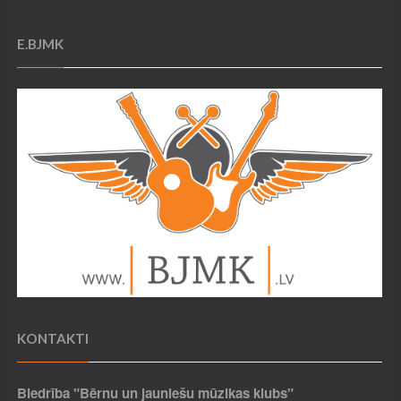
E.BJMK
KONTAKTI
Biedrība "Bērnu un jauniešu mūzikas klubs"