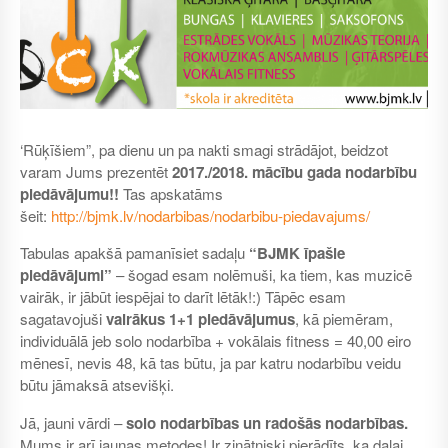
‘Rūķīšiem”, pa dienu un pa nakti smagi strādājot, beidzot
varam Jums prezentēt
2017./2018. mācību gada nodarbību
piedāvājumu!!
Tas apskatāms
šeit:
http://bjmk.lv/nodarbibas/nodarbibu-piedavajums/
Tabulas apakšā pamanīsiet sadaļu
“BJMK īpašie
piedāvājumi”
– šogad esam nolēmuši, ka tiem, kas muzicē
vairāk, ir jābūt iespējai to darīt lētāk!:) Tāpēc esam
sagatavojuši
vairākus 1+1 piedāvājumus
, kā piemēram,
individuālā jeb solo nodarbība + vokālais fitness = 40,00 eiro
mēnesī, nevis 48, kā tas būtu, ja par katru nodarbību veidu
būtu jāmaksā atsevišķi.
Jā, jauni vārdi –
solo nodarbības un radošās nodarbības.
Mums ir arī jaunas metodes! Ir zinātniski pierādīts, ka daļai