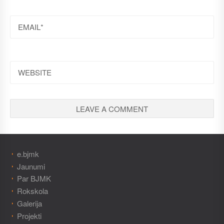
EMAIL
WEBSITE
e.bjmk
Jaunumi
Par BJMK
Rokskola
Galerija
Projekti