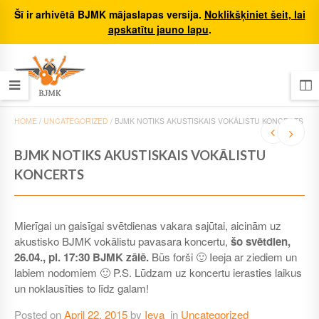
Šī ir arhivētā BJMK mājaslapas versija.
Noklikšķiniet šeit, lai
apskatītu jauno lapu
.
HOME
/
UNCATEGORIZED
/
BJMK NOTIKS AKUSTISKAIS VOKĀLISTU KONCERTS
BJMK NOTIKS AKUSTISKAIS VOKĀLISTU
KONCERTS
Mierīgai un gaisīgai svētdienas vakara sajūtai, aicinām uz
akustisko BJMK vokālistu pavasara koncertu,
šo svētdien,
26.04., pl. 17:30 BJMK zālē.
Būs forši 🙂 Ieeja ar ziediem un
labiem nodomiem 🙂 P.S. Lūdzam uz koncertu ierasties laikus
un noklausīties to līdz galam!
Posted on
April 22, 2015
by
Ieva
in
Uncategorized