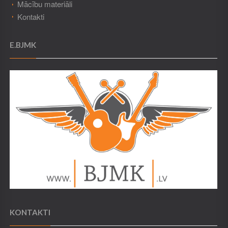
Mācību materiāli
Kontakti
E.BJMK
KONTAKTI