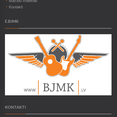
Mācību materiāli
Kontakti
E.BJMK
KONTAKTI