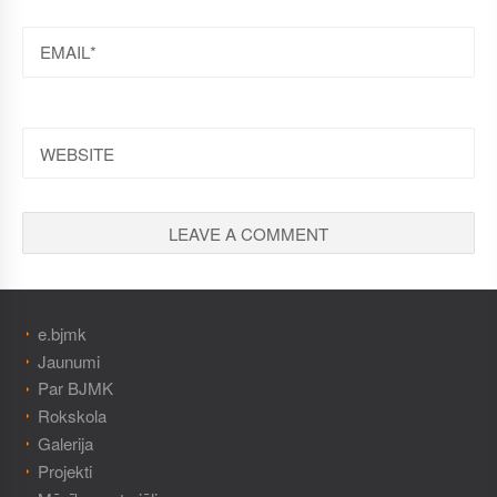
EMAIL
WEBSITE
e.bjmk
Jaunumi
Par BJMK
Rokskola
Galerija
Projekti