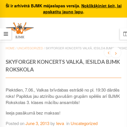
Šī ir arhivētā BJMK mājaslapas versija.
Noklikšķiniet šeit, lai
apskatītu jauno lapu
.
HOME
/
UNCATEGORIZED
/
SKYFORGER KONCERTS VALKĀ, IESILDA BJMK ROKSK
SKYFORGER KONCERTS VALKĀ, IESILDA BJMK
ROKSKOLA
Piektdien, 7.06., Valkas brīvdabas estrādē no pl. 19:30 dārdēs
roks! Papildus jau atzinību guvušām grupām spēlēs arī BJMK
Rokskolas 3. klases mācību ansamblis!
Ieeja pasākumā bez maksas!
Posted on
June 3, 2013
by
Ieva
in
Uncategorized