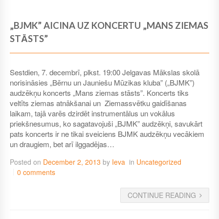
„BJMK” AICINA UZ KONCERTU „MANS ZIEMAS
STĀSTS”
Sestdien, 7. decembrī, plkst. 19:00 Jelgavas Mākslas skolā
norisināsies „Bērnu un Jauniešu Mūzikas kluba” („BJMK”)
audzēkņu koncerts „Mans ziemas stāsts”. Koncerts tiks
veltīts ziemas atnākšanai un Ziemassvētku gaidīšanas
laikam, tajā varēs dzirdēt instrumentālus un vokālus
priekšnesumus, ko sagatavojuši „BJMK” audzēkņi, savukārt
pats koncerts ir ne tikai sveiciens BJMK audzēkņu vecākiem
un draugiem, bet arī ilggadējas…
Posted on
December 2, 2013
by
Ieva
in
Uncategorized
0 comments
CONTINUE READING