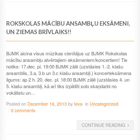
ROKSKOLAS MĀCĪBU ANSAMBĻU EKSĀMENI,
UN ZIEMAS BRĪVLAIKS!!
BJMK aicina visus mūzikas cienītājus uz BJMK Rokskolas
mācību ansambļu atvērtajiem eksāmeniem/koncertiem! Tie
notiks: 17.dec. pl. 19:00 BJMK zālē (uzstāsies 1.-2. klašu
ansamblis, 3.a, 3.b un 3.c klašu ansambļi.) koncerteksāmena
ilgums: ap 2 h. 20. dec. pl. 18:00 BJMK zālē (uzstāsies 4. un
5. klašu ansambļi, kā arī tiks izpildīti solo skaņdarbi no
vokālistu un…
Posted on
December 16, 2013
by
Ieva
in
Uncategorized
0 comments
CONTINUE READING