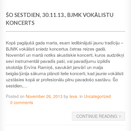
ŠO SESTDIEN, 30.11.13., BJMK VOKĀLISTU
KONCERTS
Kopš pagājušā gada marta, esam iedibinājuši jaunu tradīciju –
BJMK vokālisti sniedz koncertus četras reizes gadā.
Novembrī un martā notiks akustiskie koncerti, kuros audzēkņi
sevi instrumentāli pavadīs paši, vai pavadījumu izpildīs
skolotājs Ervīns Ramiņš, savukārt janvārī un maija
beigās/jūnija sākuma plānoti lielie koncerti, kad jaunie vokālisti
uzstāsies kopā ar profesionālu pilnu pavadošo sastāvu. Šo
sestdien,…
Posted on
November 26, 2013
by
Ieva
in
Uncategorized
0 comments
CONTINUE READING