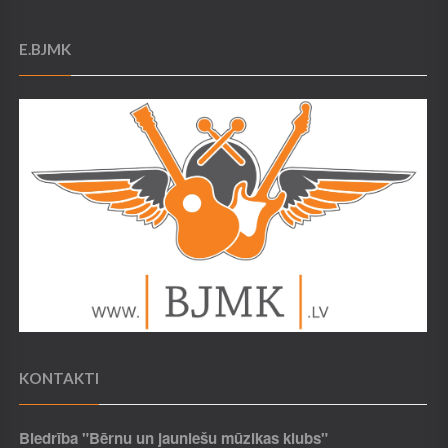
E.BJMK
KONTAKTI
Biedrība "Bērnu un jauniešu mūzikas klubs"