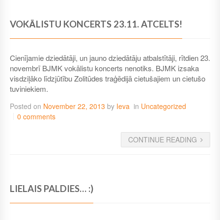
VOKĀLISTU KONCERTS 23.11. ATCELTS!
Cienījamie dziedātāji, un jauno dziedātāju atbalstītāji, rītdien 23.
novembrī BJMK vokālistu koncerts nenotiks. BJMK izsaka
visdziļāko līdzjūtību Zolitūdes traģēdijā cietušajiem un cietušo
tuviniekiem.
Posted on
November 22, 2013
by
Ieva
in
Uncategorized
0 comments
CONTINUE READING
LIELAIS PALDIES… :)