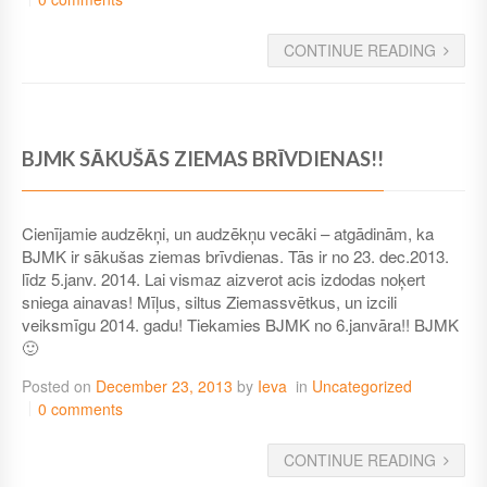
CONTINUE READING
BJMK SĀKUŠĀS ZIEMAS BRĪVDIENAS!!
Cienījamie audzēkņi, un audzēkņu vecāki – atgādinām, ka
BJMK ir sākušas ziemas brīvdienas. Tās ir no 23. dec.2013.
līdz 5.janv. 2014. Lai vismaz aizverot acis izdodas noķert
sniega ainavas! Mīļus, siltus Ziemassvētkus, un izcili
veiksmīgu 2014. gadu! Tiekamies BJMK no 6.janvāra!! BJMK
🙂
Posted on
December 23, 2013
by
Ieva
in
Uncategorized
0 comments
CONTINUE READING