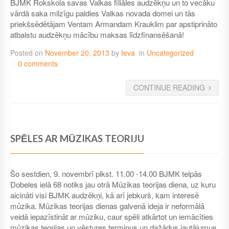
BJMK Rokskola savas Valkas filiāles audzēkņu un to vecāku
vārdā saka milzīgu paldies Valkas novada domei un tās
priekšsēdētājam Ventam Armandam Krauklim par apstiprināto
atbalstu audzēkņu mācību maksas līdzfinansēšanā!
Posted on
November 20, 2013
by
Ieva
in
Uncategorized
0 comments
CONTINUE READING
SPĒLES AR MŪZIKAS TEORIJU
Šo sestdien, 9. novembrī plkst. 11.00 -14.00 BJMK telpās
Dobeles ielā 68 notiks jau otrā Mūzikas teorijas diena, uz kuru
aicināti visi BJMK audzēkņi, kā arī jebkurš, kam interesē
mūzika. Mūzikas teorijas dienas galvenā ideja ir neformālā
veidā iepazīstināt ar mūziku, caur spēli atkārtot un iemācīties
mūzikas teorijas un vēstures terminus un dažādus jautājumus,