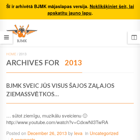
Šī ir arhivētā BJMK mājaslapas versija.
Noklikšķiniet šeit, lai
apskatītu jauno lapu
.
HOME
/
2013
ARCHIVES FOR
2013
BJMK SVEIC JŪS VISUS ŠAJOS ZAĻAJOS
ZIEMASSVĒTKOS…
… sūtot ziemīgu, muzikālu sveicienu 🙂
http://www.youtube.com/watch?v=CdxwNI3TwRA
Posted on
December 26, 2013
by
Ieva
in
Uncategorized
0 comments