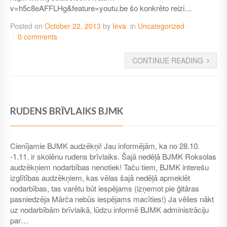
v=h5c8eAFFLHg&feature=youtu.be šo konkrēto reizi…
Posted on
October 22, 2013
by
Ieva
in
Uncategorized
0 comments
CONTINUE READING
RUDENS BRĪVLAIKS BJMK
Cienījamie BJMK audzēkņi! Jau informējām, ka no 28.10.
-1.11. ir skolēnu rudens brīvlaiks. Šajā nedēļā BJMK Roksolas
audzēkņiem nodarbības nenotiek! Taču tiem, BJMK interešu
izglītības audzēkņiem, kas vēlas šajā nedēļā apmeklēt
nodarbības, tas varētu būt iespējams (izņemot pie ģitāras
pasniedzēja Mārča nebūs iespējams macīties!) Ja vēlies nākt
uz nodarbībām brīvlaikā, lūdzu informē BJMK administrāciju
par…