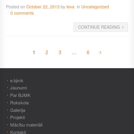
Posted on
October 22, 2013
by
Ieva
in
Uncategorized
0 comments
CONTINUE READING
1
2
3
…
6
e.bjmk
Jaunumi
Par BJMK
Rokskola
Galerija
Projekti
Mācību materiāli
Kontakti