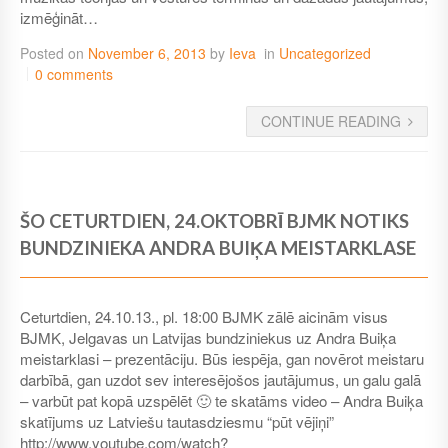
izmēģināt…
Posted on
November 6, 2013
by
Ieva
in
Uncategorized
0 comments
CONTINUE READING
ŠO CETURTDIEN, 24.OKTOBRĪ BJMK NOTIKS
BUNDZINIEKA ANDRA BUIĶA MEISTARKLASE
Ceturtdien, 24.10.13., pl. 18:00 BJMK zālē aicinām visus
BJMK, Jelgavas un Latvijas bundziniekus uz Andra Buiķa
meistarklasi – prezentāciju. Būs iespēja, gan novērot meistaru
darbībā, gan uzdot sev interesējošos jautājumus, un galu galā
– varbūt pat kopā uzspēlēt 🙂 te skatāms video – Andra Buiķa
skatījums uz Latviešu tautasdziesmu “pūt vējiņi”
http://www.youtube.com/watch?