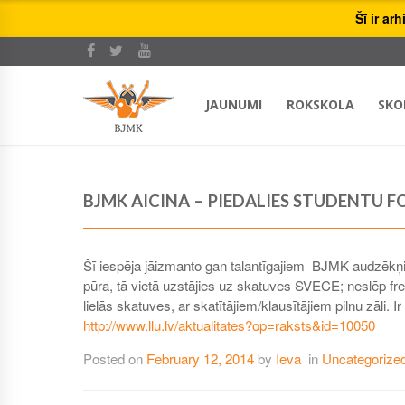
Šī ir ar
JAUNUMI
ROKSKOLA
SKO
BJMK AICINA – PIEDALIES STUDENTU FO
Šī iespēja jāizmanto gan talantīgajiem BJMK audzēkņi
pūra, tā vietā uzstājies uz skatuves SVECE; neslēp fr
lielās skatuves, ar skatītājiem/klausītājiem pilnu zāli. Ir
http://www.llu.lv/aktualitates?op=raksts&id=10050
Posted on
February 12, 2014
by
Ieva
in
Uncategorize