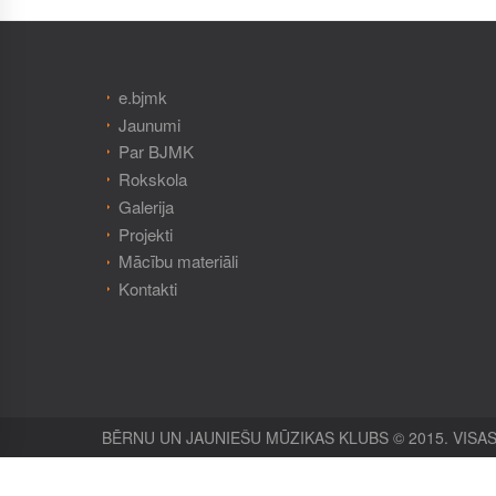
e.bjmk
Jaunumi
Par BJMK
Rokskola
Galerija
Projekti
Mācību materiāli
Kontakti
BĒRNU UN JAUNIEŠU MŪZIKAS KLUBS © 2015. VISAS