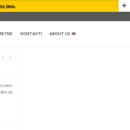
uno lapu
.
METNE
KONTAKTI
ABOUT US
ci
zem
karu uz