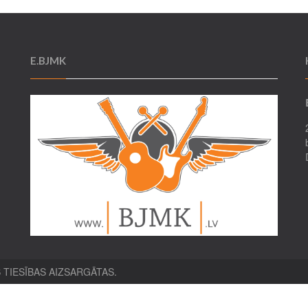
E.BJMK
 TIESĪBAS AIZSARGĀTAS.