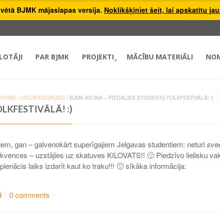
hivētā BJMK mājaslapas versija.
Noklikšķiniet šeit, lai apskatītu ja
LOTĀJI
PAR BJMK
PROJEKTI
MĀCĪBU MATERIĀLI
NO
HOME
/
UNCATEGORIZED
/
BJMK AICINA – PIEDALIES STUDENTU FOLKFESTIVĀLĀ! :)
LKFESTIVĀLĀ! :)
em, gan – galvenokārt superīgajiem Jelgavas studentiem: neturi
sve
ekvences – uzstājies uz skatuves KILOVATS!! 🙂 Piedzīvo lielisku va
 pienācis laiks izdarīt kaut ko traku!!! 🙂 sīkāka informācija:
d
0 comments