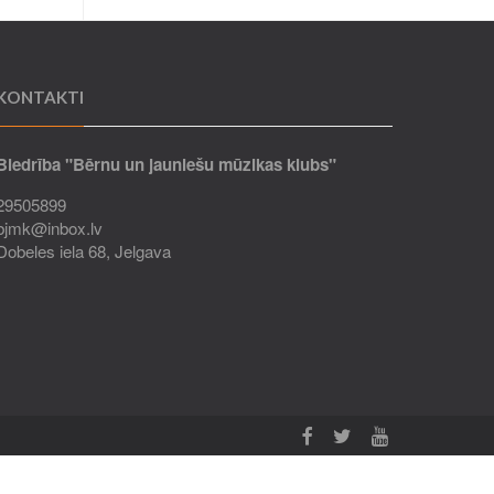
KONTAKTI
Biedrība "Bērnu un jauniešu mūzikas klubs"
29505899
bjmk@inbox.lv
Dobeles iela 68, Jelgava